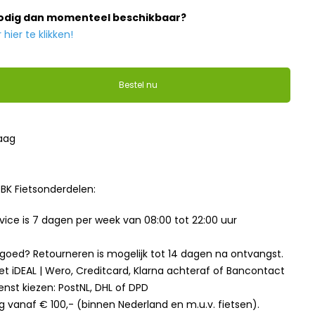
nodig dan momenteel beschikbaar?
ier te klikken!
Bestel nu
raag
BK Fietsonderdelen:
ice is 7 dagen per week van 08:00 tot 22:00 uur
t goed? Retourneren is mogelijk tot 14 dagen na ontvangst.
et iDEAL | Wero, Creditcard, Klarna achteraf of Bancontact
enst kiezen: PostNL, DHL of DPD
g vanaf € 100,- (binnen Nederland en m.u.v. fietsen).