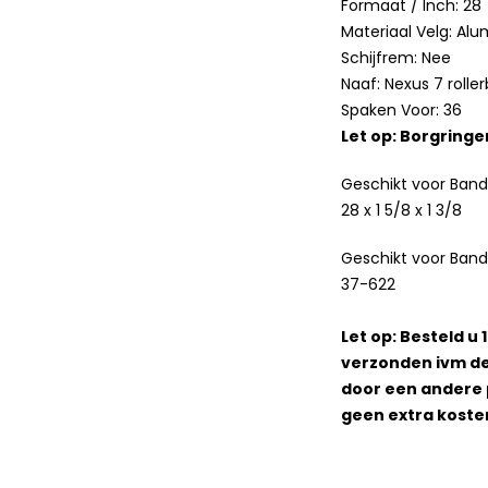
Formaat / Inch: 28
Materiaal Velg: Al
Schijfrem: Nee
Naaf: Nexus 7 rolle
Spaken Voor: 36
Let op: Borgringe
Geschikt voor Ban
28 x 1 5/8 x 1 3/8
Geschikt voor Bandm
37-622
Let op: Besteld u
verzonden ivm de
door een andere 
geen extra koste