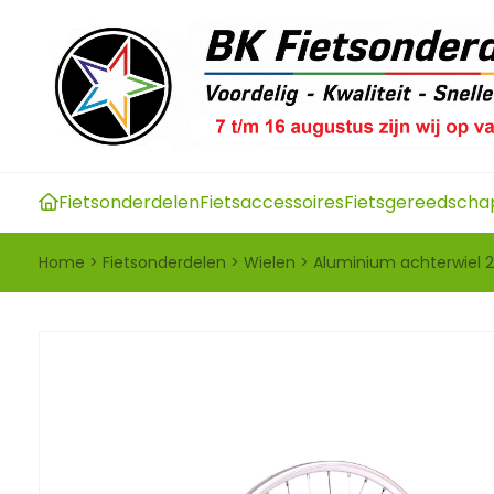
Fietsonderdelen
Fietsaccessoires
Fietsgereedscha
Home
>
Fietsonderdelen
>
Wielen
>
Aluminium achterwiel 28