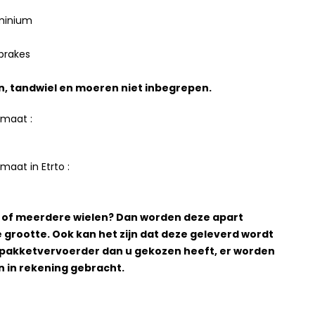
uminium
rbrakes
n, tandwiel en moeren niet inbegrepen.
dmaat :
aat in Etrto :
 1 of meerdere wielen? Dan worden deze apart
 grootte. Ook kan het zijn dat deze geleverd wordt
pakketvervoerder dan u gekozen heeft, er worden
n in rekening gebracht.