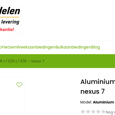
p
Fietsen
Weekaanbiedingen
Bulkaanbiedingen
Blog
 x 1 5/8 x 1 3/8 - nexus 7
Aluminium 
nexus 7
Model:
Aluminium a
Nog 