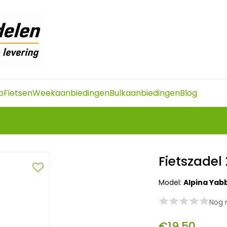
p
Fietsen
Weekaanbiedingen
Bulkaanbiedingen
Blog
Fietszadel
Model:
Alpina Yab
Nog 
€19,50