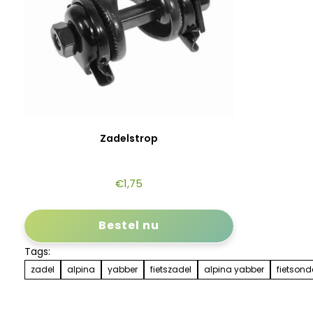
Zadelstrop
€
1,75
Bestel nu
Tags:
zadel
alpina
yabber
fietszadel
alpina yabber
fietsond