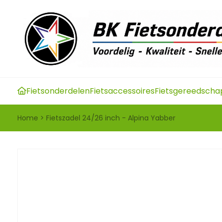
Fietsonderdelen
Fietsaccessoires
Fietsgereedscha
Home
>
Fietszadel 24/26 inch - Alpina Yabber