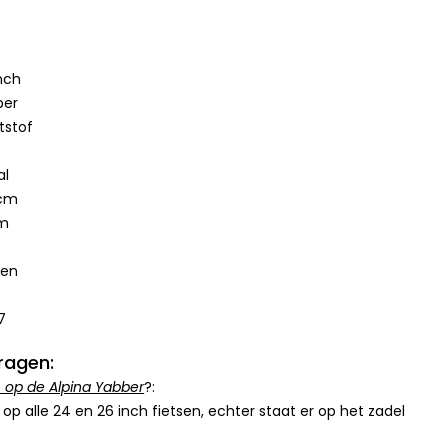
nch
ber
tstof
al
 cm
cm
den
7
ragen:
en op de Alpina Yabber
?:
 op alle 24 en 26 inch fietsen, echter staat er op het zadel