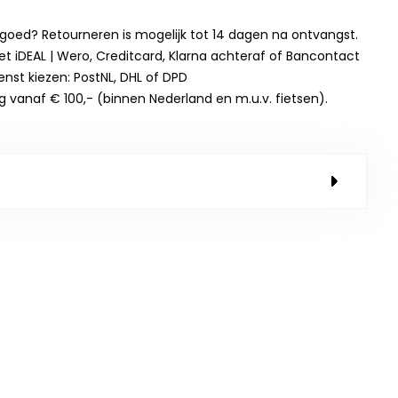
t goed? Retourneren is mogelijk tot 14 dagen na ontvangst.
et iDEAL | Wero, Creditcard, Klarna achteraf of Bancontact
enst kiezen: PostNL, DHL of DPD
g vanaf € 100,- (binnen Nederland en m.u.v. fietsen).