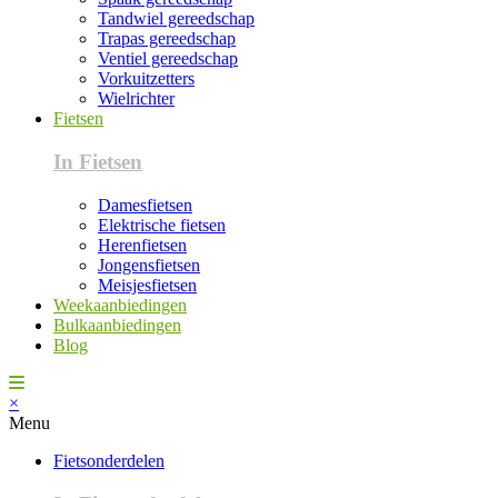
Tandwiel gereedschap
Trapas gereedschap
Ventiel gereedschap
Vorkuitzetters
Wielrichter
Fietsen
In Fietsen
Damesfietsen
Elektrische fietsen
Herenfietsen
Jongensfietsen
Meisjesfietsen
Weekaanbiedingen
Bulkaanbiedingen
Blog
×
Menu
Fietsonderdelen