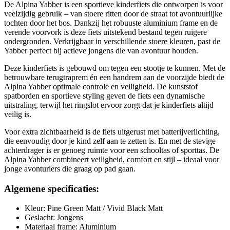
De Alpina Yabber is een sportieve kinderfiets die ontworpen is voor
veelzijdig gebruik – van stoere ritten door de straat tot avontuurlijke
tochten door het bos. Dankzij het robuuste aluminium frame en de
verende voorvork is deze fiets uitstekend bestand tegen ruigere
ondergronden. Verkrijgbaar in verschillende stoere kleuren, past de
Yabber perfect bij actieve jongens die van avontuur houden.
Deze kinderfiets is gebouwd om tegen een stootje te kunnen. Met de
betrouwbare terugtraprem én een handrem aan de voorzijde biedt de
Alpina Yabber optimale controle en veiligheid. De kunststof
spatborden en sportieve styling geven de fiets een dynamische
uitstraling, terwijl het ringslot ervoor zorgt dat je kinderfiets altijd
veilig is.
Voor extra zichtbaarheid is de fiets uitgerust met batterijverlichting,
die eenvoudig door je kind zelf aan te zetten is. En met de stevige
achterdrager is er genoeg ruimte voor een schooltas of sporttas. De
Alpina Yabber combineert veiligheid, comfort en stijl – ideaal voor
jonge avonturiers die graag op pad gaan.
Algemene specificaties:
Kleur: Pine Green Matt / Vivid Black Matt
Geslacht: Jongens
Materiaal frame: Aluminium