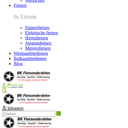
Wielrichter
Fietsen
In Fietsen
Damesfietsen
Elektrische fietsen
Herenfietsen
Jongensfietsen
Meisjesfietsen
Weekaanbiedingen
Bulkaanbiedingen
Blog
€0,00
Zoeken
Inloggen
Zoeken