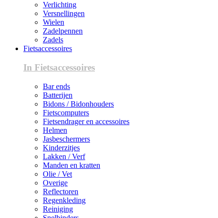
Verlichting
Versnellingen
Wielen
Zadelpennen
Zadels
Fietsaccessoires
In Fietsaccessoires
Bar ends
Batterijen
Bidons / Bidonhouders
Fietscomputers
Fietsendrager en accessoires
Helmen
Jasbeschermers
Kinderzitjes
Lakken / Verf
Manden en kratten
Olie / Vet
Overige
Reflectoren
Regenkleding
Reiniging
Snelbinders