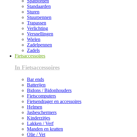
Spatborden
Standaarden
Sturen
Stuurpennen
Trapassen
Verlichting
Versnellingen
Wielen
Zadelpennen
Zadels
Fietsaccessoires
In Fietsaccessoires
Bar ends
Batterijen
Bidons / Bidonhouders
Fietscomputers
Fietsendrager en accessoires
Helmen
Jasbeschermers
Kinderzitjes
Lakken / Verf
Manden en kratten
Olie / Vet