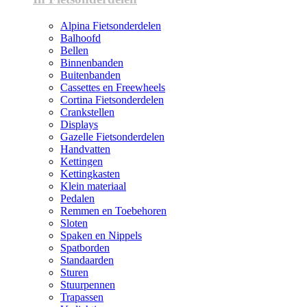
Alpina Fietsonderdelen
Balhoofd
Bellen
Binnenbanden
Buitenbanden
Cassettes en Freewheels
Cortina Fietsonderdelen
Crankstellen
Displays
Gazelle Fietsonderdelen
Handvatten
Kettingen
Kettingkasten
Klein materiaal
Pedalen
Remmen en Toebehoren
Sloten
Spaken en Nippels
Spatborden
Standaarden
Sturen
Stuurpennen
Trapassen