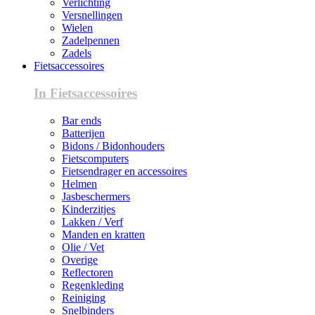
Verlichting
Versnellingen
Wielen
Zadelpennen
Zadels
Fietsaccessoires
In Fietsaccessoires
Bar ends
Batterijen
Bidons / Bidonhouders
Fietscomputers
Fietsendrager en accessoires
Helmen
Jasbeschermers
Kinderzitjes
Lakken / Verf
Manden en kratten
Olie / Vet
Overige
Reflectoren
Regenkleding
Reiniging
Snelbinders