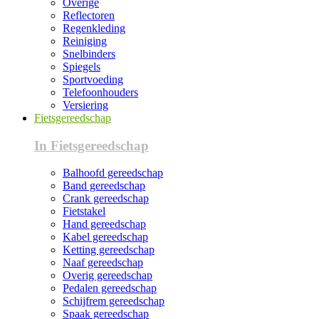
Overige
Reflectoren
Regenkleding
Reiniging
Snelbinders
Spiegels
Sportvoeding
Telefoonhouders
Versiering
Fietsgereedschap
In Fietsgereedschap
Balhoofd gereedschap
Band gereedschap
Crank gereedschap
Fietstakel
Hand gereedschap
Kabel gereedschap
Ketting gereedschap
Naaf gereedschap
Overig gereedschap
Pedalen gereedschap
Schijfrem gereedschap
Spaak gereedschap