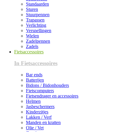
Standaarden
Sturen
Stuurpennen
Trapassen
Verlichting
Versnellingen
Wielen
Zadelpennen
Zadels
Fietsaccessoires
In Fietsaccessoires
Bar ends
Batterijen
Bidons / Bidonhouders
Fietscomputers
Fietsendrager en accessoires
Helmen
Jasbeschermers
Kinderzitjes
Lakken / Verf
Manden en kratten
Olie / Vet