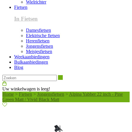
Wielrichter
Fietsen
In Fietsen
Damesfietsen
Elektrische fietsen
Herenfietsen
Jongensfietsen
Meisjesfietsen
Weekaanbiedingen
Bulkaanbiedingen
Blog
Zoeken
Uw winkelwagen is leeg!
Home
>
Fietsen
>
Jongensfietsen
>
Alpina Yabber 22 inch - Pine
Green Matt / Vivid Black Matt