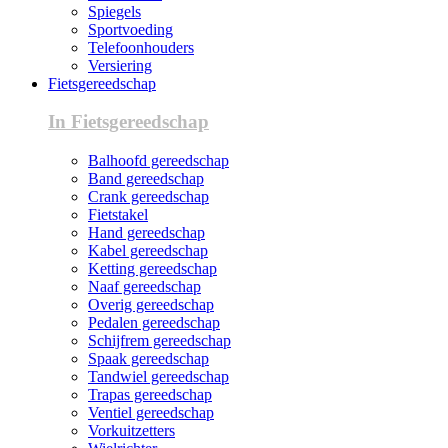
Spiegels
Sportvoeding
Telefoonhouders
Versiering
Fietsgereedschap
In Fietsgereedschap
Balhoofd gereedschap
Band gereedschap
Crank gereedschap
Fietstakel
Hand gereedschap
Kabel gereedschap
Ketting gereedschap
Naaf gereedschap
Overig gereedschap
Pedalen gereedschap
Schijfrem gereedschap
Spaak gereedschap
Tandwiel gereedschap
Trapas gereedschap
Ventiel gereedschap
Vorkuitzetters