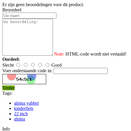
Er zijn geen beoordelingen voor dit product.
Beoordeel
Note:
HTML-code wordt niet vertaald!
Oordeel:
Slecht
Goed
Voer onderstaande code in:
Verder
Tags:
alpina yabber
kinderfiets
22 inch
alpina
Info