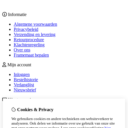
Informatie
Algemene voorwaarden
Privacybeleid
Verzending en levering
Retourprocedure
Klachtenregeling
Over ons
Framemaat bepalen
Mijn account
Inloggen
Bestelhistorie
Verlanglijst
Nieuwsbrief
Klantenservice
Contact
Cookies & Privacy
Retourneren
We gebruiken cookies en andere technieken om websiteverkeer te
Sitemap
analyseren. Ook delen we informatie over uw gebruik van onze site
Veelgestelde vragen
met onze partners voor analyse.
Lees onze cookieverklaring
hier