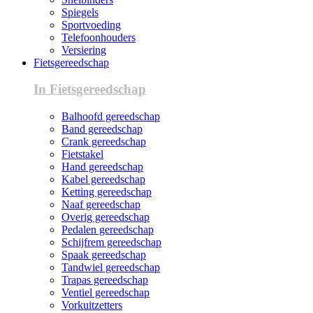
Spiegels
Sportvoeding
Telefoonhouders
Versiering
Fietsgereedschap
In Fietsgereedschap
Balhoofd gereedschap
Band gereedschap
Crank gereedschap
Fietstakel
Hand gereedschap
Kabel gereedschap
Ketting gereedschap
Naaf gereedschap
Overig gereedschap
Pedalen gereedschap
Schijfrem gereedschap
Spaak gereedschap
Tandwiel gereedschap
Trapas gereedschap
Ventiel gereedschap
Vorkuitzetters