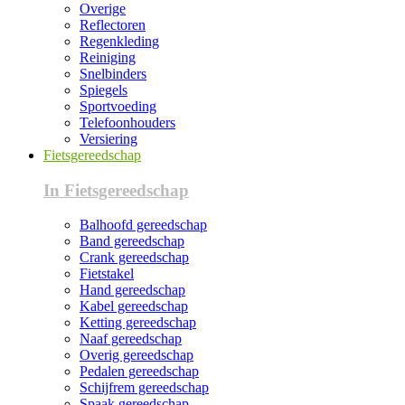
Overige
Reflectoren
Regenkleding
Reiniging
Snelbinders
Spiegels
Sportvoeding
Telefoonhouders
Versiering
Fietsgereedschap
In Fietsgereedschap
Balhoofd gereedschap
Band gereedschap
Crank gereedschap
Fietstakel
Hand gereedschap
Kabel gereedschap
Ketting gereedschap
Naaf gereedschap
Overig gereedschap
Pedalen gereedschap
Schijfrem gereedschap
Spaak gereedschap