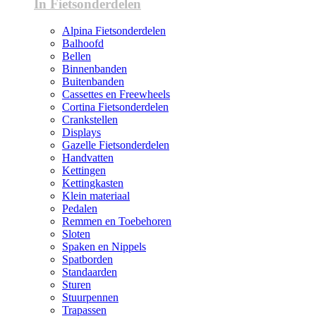
In Fietsonderdelen
Alpina Fietsonderdelen
Balhoofd
Bellen
Binnenbanden
Buitenbanden
Cassettes en Freewheels
Cortina Fietsonderdelen
Crankstellen
Displays
Gazelle Fietsonderdelen
Handvatten
Kettingen
Kettingkasten
Klein materiaal
Pedalen
Remmen en Toebehoren
Sloten
Spaken en Nippels
Spatborden
Standaarden
Sturen
Stuurpennen
Trapassen