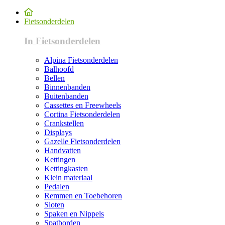
Fietsonderdelen
In Fietsonderdelen
Alpina Fietsonderdelen
Balhoofd
Bellen
Binnenbanden
Buitenbanden
Cassettes en Freewheels
Cortina Fietsonderdelen
Crankstellen
Displays
Gazelle Fietsonderdelen
Handvatten
Kettingen
Kettingkasten
Klein materiaal
Pedalen
Remmen en Toebehoren
Sloten
Spaken en Nippels
Spatborden