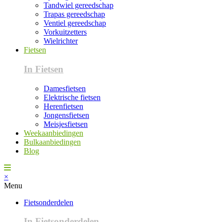
Tandwiel gereedschap
Trapas gereedschap
Ventiel gereedschap
Vorkuitzetters
Wielrichter
Fietsen
In Fietsen
Damesfietsen
Elektrische fietsen
Herenfietsen
Jongensfietsen
Meisjesfietsen
Weekaanbiedingen
Bulkaanbiedingen
Blog
×
Menu
Fietsonderdelen
In Fietsonderdelen