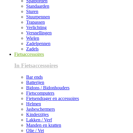
Spatborden
Standaarden
Sturen
Stuurpennen
Trapassen
Verlichting
Versnellingen
Wielen
Zadelpennen
Zadels
Fietsaccessoires
In Fietsaccessoires
Bar ends
Batterijen
Bidons / Bidonhouders
Fietscomputers
Fietsendrager en accessoires
Helmen
Jasbeschermers
Kinderzitjes
Lakken / Verf
Manden en kratten
Olie / Vet