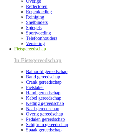
Overige
Reflectoren
Regenkleding
Reiniging
Snelbinders
Spiegels
Sportvoeding
Telefoonhouders
Versiering
Fietsgereedschap
In Fietsgereedschap
Balhoofd gereedschap
Band gereedschap
Crank gereedschap
Fietstakel
Hand gereedschap
Kabel gereedschap
Ketting gereedschap
Naaf gereedschap
Overig gereedschap
Pedalen gereedschap
Schijfrem gereedschap
Spaak gereedschap