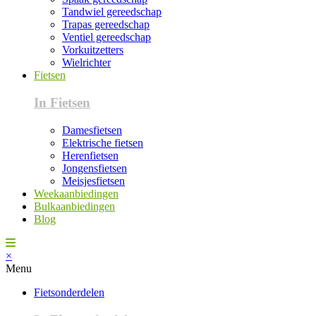
Tandwiel gereedschap
Trapas gereedschap
Ventiel gereedschap
Vorkuitzetters
Wielrichter
Fietsen
In Fietsen
Damesfietsen
Elektrische fietsen
Herenfietsen
Jongensfietsen
Meisjesfietsen
Weekaanbiedingen
Bulkaanbiedingen
Blog
×
Menu
Fietsonderdelen