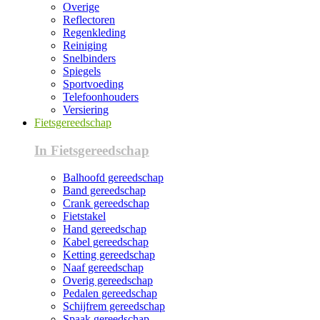
Overige
Reflectoren
Regenkleding
Reiniging
Snelbinders
Spiegels
Sportvoeding
Telefoonhouders
Versiering
Fietsgereedschap
In Fietsgereedschap
Balhoofd gereedschap
Band gereedschap
Crank gereedschap
Fietstakel
Hand gereedschap
Kabel gereedschap
Ketting gereedschap
Naaf gereedschap
Overig gereedschap
Pedalen gereedschap
Schijfrem gereedschap
Spaak gereedschap