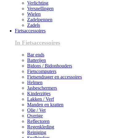
Verlichting
Versnellingen
Wielen
Zadelpennen
Zadels
Fietsaccessoires
In Fietsaccessoires
Bar ends
Batterijen
Bidons / Bidonhouders
Fietscomputers
Fietsendrager en accessoires
Helmen
Jasbeschermers
Kinderzitjes
Lakken / Verf
Manden en kratten
Olie / Vet
Overige
Reflectoren
Regenkleding
Reiniging
Snelbinders