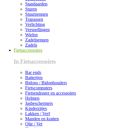
Standaarden
Sturen
Stuurpennen
Trapassen
Verlichting
Versnellingen
Wielen
Zadelpennen
Zadels
Fietsaccessoires
In Fietsaccessoires
Bar ends
Batterijen
Bidons / Bidonhouders
Fietscomputers
Fietsendrager en accessoires
Helmen
Jasbeschermers
Kinderzitjes
Lakken / Verf
Manden en kratten
Olie / Vet