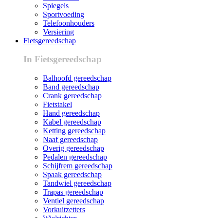
Spiegels
Sportvoeding
Telefoonhouders
Versiering
Fietsgereedschap
In Fietsgereedschap
Balhoofd gereedschap
Band gereedschap
Crank gereedschap
Fietstakel
Hand gereedschap
Kabel gereedschap
Ketting gereedschap
Naaf gereedschap
Overig gereedschap
Pedalen gereedschap
Schijfrem gereedschap
Spaak gereedschap
Tandwiel gereedschap
Trapas gereedschap
Ventiel gereedschap
Vorkuitzetters