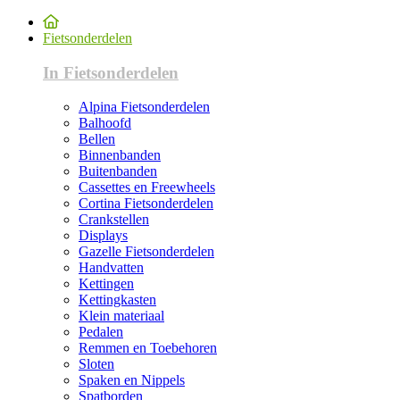
Fietsonderdelen
In Fietsonderdelen
Alpina Fietsonderdelen
Balhoofd
Bellen
Binnenbanden
Buitenbanden
Cassettes en Freewheels
Cortina Fietsonderdelen
Crankstellen
Displays
Gazelle Fietsonderdelen
Handvatten
Kettingen
Kettingkasten
Klein materiaal
Pedalen
Remmen en Toebehoren
Sloten
Spaken en Nippels
Spatborden