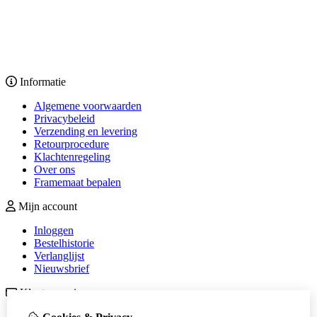
Informatie
Algemene voorwaarden
Privacybeleid
Verzending en levering
Retourprocedure
Klachtenregeling
Over ons
Framemaat bepalen
Mijn account
Inloggen
Bestelhistorie
Verlanglijst
Nieuwsbrief
Klantenservice
Contact