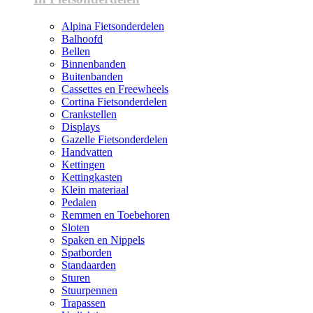
Alpina Fietsonderdelen
Balhoofd
Bellen
Binnenbanden
Buitenbanden
Cassettes en Freewheels
Cortina Fietsonderdelen
Crankstellen
Displays
Gazelle Fietsonderdelen
Handvatten
Kettingen
Kettingkasten
Klein materiaal
Pedalen
Remmen en Toebehoren
Sloten
Spaken en Nippels
Spatborden
Standaarden
Sturen
Stuurpennen
Trapassen