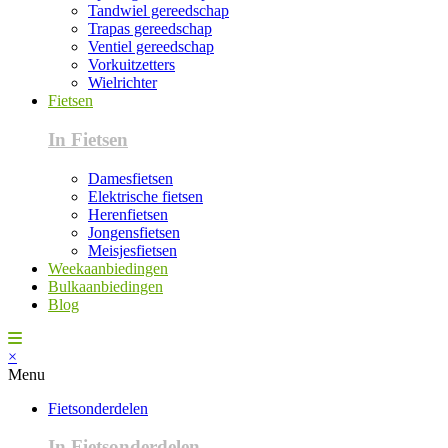
Tandwiel gereedschap
Trapas gereedschap
Ventiel gereedschap
Vorkuitzetters
Wielrichter
Fietsen
In Fietsen
Damesfietsen
Elektrische fietsen
Herenfietsen
Jongensfietsen
Meisjesfietsen
Weekaanbiedingen
Bulkaanbiedingen
Blog
×
Menu
Fietsonderdelen
In Fietsonderdelen