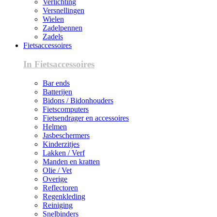
Verlichting
Versnellingen
Wielen
Zadelpennen
Zadels
Fietsaccessoires
In Fietsaccessoires
Bar ends
Batterijen
Bidons / Bidonhouders
Fietscomputers
Fietsendrager en accessoires
Helmen
Jasbeschermers
Kinderzitjes
Lakken / Verf
Manden en kratten
Olie / Vet
Overige
Reflectoren
Regenkleding
Reiniging
Snelbinders