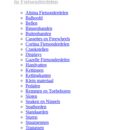
In Fietsonderdelen
Alpina Fietsonderdelen
Balhoofd
Bellen
Binnenbanden
Buitenbanden
Cassettes en Freewheels
Cortina Fietsonderdelen
Crankstellen
Displays
Gazelle Fietsonderdelen
Handvatten
Kettingen
Kettingkasten
Klein materiaal
Pedalen
Remmen en Toebehoren
Sloten
Spaken en Nippels
Spatborden
Standaarden
Sturen
Stuurpennen
Trapassen