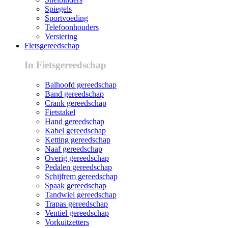
Spiegels
Sportvoeding
Telefoonhouders
Versiering
Fietsgereedschap
In Fietsgereedschap
Balhoofd gereedschap
Band gereedschap
Crank gereedschap
Fietstakel
Hand gereedschap
Kabel gereedschap
Ketting gereedschap
Naaf gereedschap
Overig gereedschap
Pedalen gereedschap
Schijfrem gereedschap
Spaak gereedschap
Tandwiel gereedschap
Trapas gereedschap
Ventiel gereedschap
Vorkuitzetters