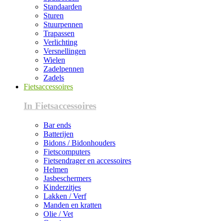
Standaarden
Sturen
Stuurpennen
Trapassen
Verlichting
Versnellingen
Wielen
Zadelpennen
Zadels
Fietsaccessoires
In Fietsaccessoires
Bar ends
Batterijen
Bidons / Bidonhouders
Fietscomputers
Fietsendrager en accessoires
Helmen
Jasbeschermers
Kinderzitjes
Lakken / Verf
Manden en kratten
Olie / Vet