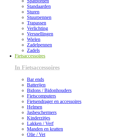
Spatborden
Standaarden
Sturen
Stuurpennen
Trapassen
Verlichting
Versnellingen
Wielen
Zadelpennen
Zadels
Fietsaccessoires
In Fietsaccessoires
Bar ends
Batterijen
Bidons / Bidonhouders
Fietscomputers
Fietsendrager en accessoires
Helmen
Jasbeschermers
Kinderzitjes
Lakken / Verf
Manden en kratten
Olie / Vet