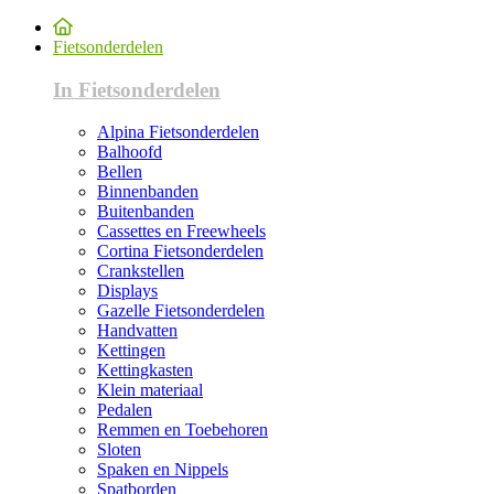
Fietsonderdelen
In Fietsonderdelen
Alpina Fietsonderdelen
Balhoofd
Bellen
Binnenbanden
Buitenbanden
Cassettes en Freewheels
Cortina Fietsonderdelen
Crankstellen
Displays
Gazelle Fietsonderdelen
Handvatten
Kettingen
Kettingkasten
Klein materiaal
Pedalen
Remmen en Toebehoren
Sloten
Spaken en Nippels
Spatborden