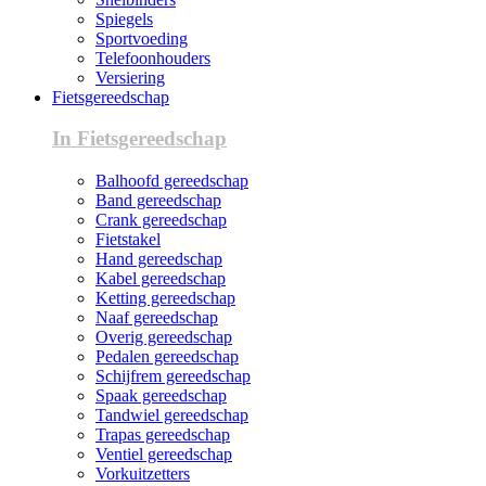
Spiegels
Sportvoeding
Telefoonhouders
Versiering
Fietsgereedschap
In Fietsgereedschap
Balhoofd gereedschap
Band gereedschap
Crank gereedschap
Fietstakel
Hand gereedschap
Kabel gereedschap
Ketting gereedschap
Naaf gereedschap
Overig gereedschap
Pedalen gereedschap
Schijfrem gereedschap
Spaak gereedschap
Tandwiel gereedschap
Trapas gereedschap
Ventiel gereedschap
Vorkuitzetters