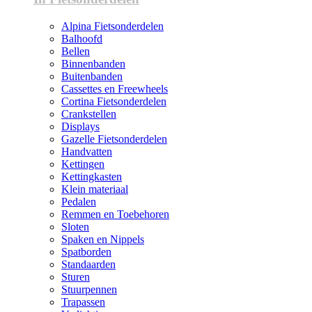
Alpina Fietsonderdelen
Balhoofd
Bellen
Binnenbanden
Buitenbanden
Cassettes en Freewheels
Cortina Fietsonderdelen
Crankstellen
Displays
Gazelle Fietsonderdelen
Handvatten
Kettingen
Kettingkasten
Klein materiaal
Pedalen
Remmen en Toebehoren
Sloten
Spaken en Nippels
Spatborden
Standaarden
Sturen
Stuurpennen
Trapassen