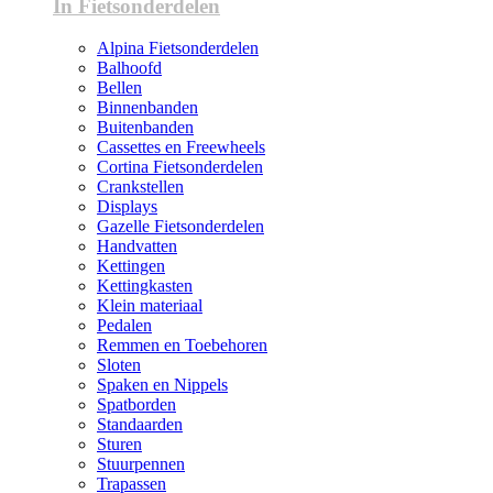
In Fietsonderdelen
Alpina Fietsonderdelen
Balhoofd
Bellen
Binnenbanden
Buitenbanden
Cassettes en Freewheels
Cortina Fietsonderdelen
Crankstellen
Displays
Gazelle Fietsonderdelen
Handvatten
Kettingen
Kettingkasten
Klein materiaal
Pedalen
Remmen en Toebehoren
Sloten
Spaken en Nippels
Spatborden
Standaarden
Sturen
Stuurpennen
Trapassen