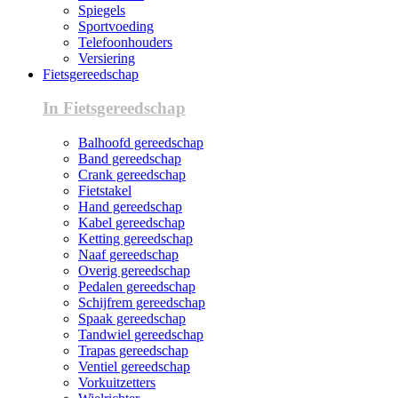
Spiegels
Sportvoeding
Telefoonhouders
Versiering
Fietsgereedschap
In Fietsgereedschap
Balhoofd gereedschap
Band gereedschap
Crank gereedschap
Fietstakel
Hand gereedschap
Kabel gereedschap
Ketting gereedschap
Naaf gereedschap
Overig gereedschap
Pedalen gereedschap
Schijfrem gereedschap
Spaak gereedschap
Tandwiel gereedschap
Trapas gereedschap
Ventiel gereedschap
Vorkuitzetters