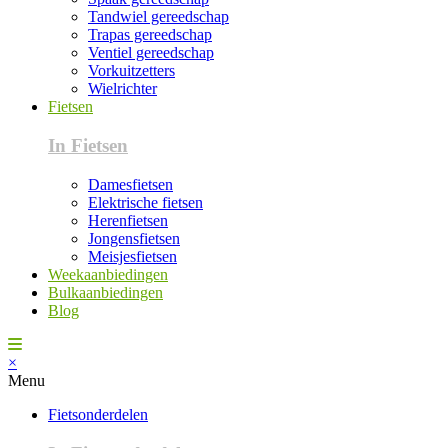
Tandwiel gereedschap
Trapas gereedschap
Ventiel gereedschap
Vorkuitzetters
Wielrichter
Fietsen
In Fietsen
Damesfietsen
Elektrische fietsen
Herenfietsen
Jongensfietsen
Meisjesfietsen
Weekaanbiedingen
Bulkaanbiedingen
Blog
×
Menu
Fietsonderdelen