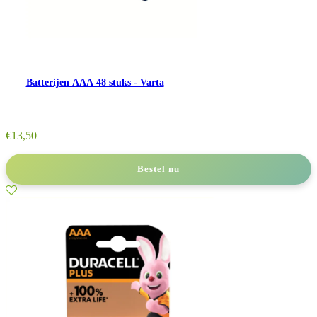
Batterijen AAA 48 stuks - Varta
€
13,50
Bestel nu