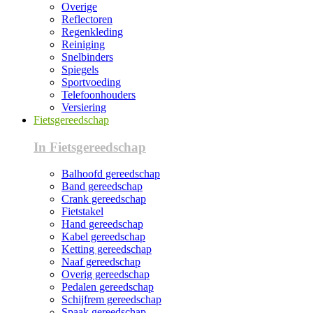
Overige
Reflectoren
Regenkleding
Reiniging
Snelbinders
Spiegels
Sportvoeding
Telefoonhouders
Versiering
Fietsgereedschap
In Fietsgereedschap
Balhoofd gereedschap
Band gereedschap
Crank gereedschap
Fietstakel
Hand gereedschap
Kabel gereedschap
Ketting gereedschap
Naaf gereedschap
Overig gereedschap
Pedalen gereedschap
Schijfrem gereedschap
Spaak gereedschap