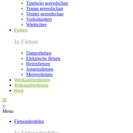
Tandwiel gereedschap
Trapas gereedschap
Ventiel gereedschap
Vorkuitzetters
Wielrichter
Fietsen
In Fietsen
Damesfietsen
Elektrische fietsen
Herenfietsen
Jongensfietsen
Meisjesfietsen
Weekaanbiedingen
Bulkaanbiedingen
Blog
×
Menu
Fietsonderdelen
In Fietsonderdelen