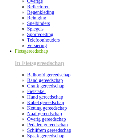
Overige
Reflectoren
Regenkleding
Reiniging
Snelbinders
Spiegels
Sportvoeding
Telefoonhouders
Versiering
Fietsgereedschap
In Fietsgereedschap
Balhoofd gereedschap
Band gereedschap
Crank gereedschap
Fietstakel
Hand gereedschap
Kabel gereedschap
Ketting gereedschap
Naaf gereedschap
Overig gereedschap
Pedalen gereedschap
Schijfrem gereedschap
Spaak gereedschap