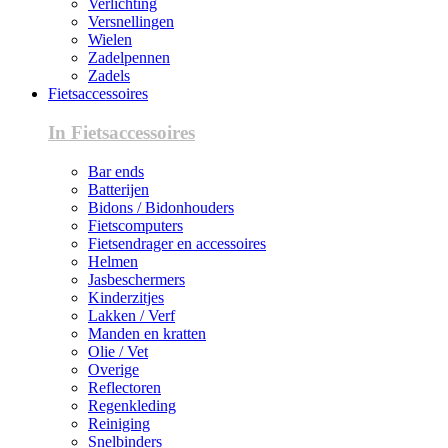
Verlichting
Versnellingen
Wielen
Zadelpennen
Zadels
Fietsaccessoires
In Fietsaccessoires
Bar ends
Batterijen
Bidons / Bidonhouders
Fietscomputers
Fietsendrager en accessoires
Helmen
Jasbeschermers
Kinderzitjes
Lakken / Verf
Manden en kratten
Olie / Vet
Overige
Reflectoren
Regenkleding
Reiniging
Snelbinders