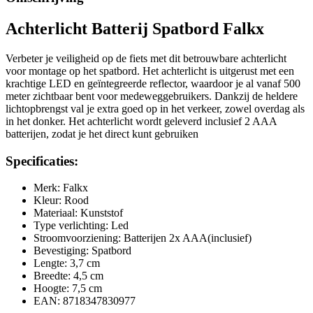
Achterlicht Batterij Spatbord Falkx
Verbeter je veiligheid op de fiets met dit betrouwbare achterlicht
voor montage op het spatbord. Het achterlicht is uitgerust met een
krachtige LED en geïntegreerde reflector, waardoor je al vanaf 500
meter zichtbaar bent voor medeweggebruikers. Dankzij de heldere
lichtopbrengst val je extra goed op in het verkeer, zowel overdag als
in het donker. Het achterlicht wordt geleverd inclusief 2 AAA
batterijen, zodat je het direct kunt gebruiken
Specificaties:
Merk: Falkx
Kleur: Rood
Materiaal: Kunststof
Type verlichting: Led
Stroomvoorziening: Batterijen 2x AAA(inclusief)
Bevestiging: Spatbord
Lengte: 3,7 cm
Breedte: 4,5 cm
Hoogte: 7,5 cm
EAN: 8718347830977