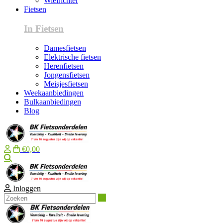
Wielrichter
Fietsen
In Fietsen
Damesfietsen
Elektrische fietsen
Herenfietsen
Jongensfietsen
Meisjesfietsen
Weekaanbiedingen
Bulkaanbiedingen
Blog
€0,00
Zoeken
Inloggen
Zoeken