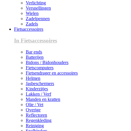
Verlichting
Versnellingen
Wielen
Zadelpennen
Zadels
Fietsaccessoires
In Fietsaccessoires
Bar ends
Batterijen
Bidons / Bidonhouders
Fietscomputers
Fietsendrager en accessoires
Helmen
Jasbeschermers
Kinderzitjes
Lakken / Verf
Manden en kratten
Olie / Vet
Overige
Reflectoren
Regenkleding
Reiniging
Snelbinders